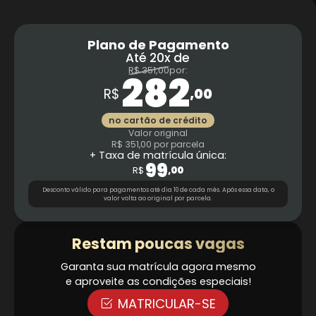
Plano de Pagamento
Até
20x de
R$ 351,00
por:
282
R$
,00
no cartão de crédito
Valor original
R$ 351,00
por parcela
+ Taxa de matrícula única:
99
R$
,00
Desconto válido para pagamentos até dia 10 de cada mês.
Após essa data, o
valor volta ao original por parcela.
Restam poucas vagas
Garanta sua matrícula agora mesmo
e aproveite as condições especiais!
MATRICULAR-SE