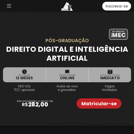
Inscreva-se
RECONHECIDO
MEC
PELO
PÓS-GRADUAÇÃO
DIREITO DIGITAL E INTELIGÊNCIA
ARTIFICIAL
Duração
Modalidade
Início do Curso
12 MESES
ONLINE
IMEDIATO
360 h/a
Aulas
ao vivo
Vagas
TCC opcional
e
gravadas
limitadas
Mensalidades a partir de
Matricular-se
282,00
R$