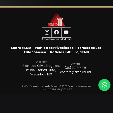
@escolamineiradedireito
Sobre a EMD
Política de Privacidade
Termos de uso
Fale conosco
Notícias FME
Loja EMD
Endereço
Contato
Alameda Olívio Bregalda,
(35) 3212-4416
nº 195 - Santa Luiza,
contato@emd.edu.br
Varginha - MG
Wh
(3
EMD - Escola Mineira de Direito © 2026 Direitos Reservados.
Q
CNPJ: 30.289.454/0001-95
s
m
s
n
c