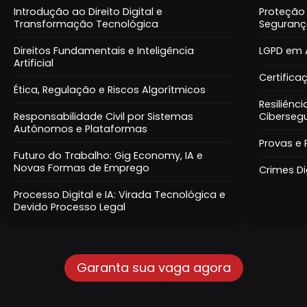
Introdução ao Direito Digital e
Proteção 
Transformação Tecnológica
Seguranç
Direitos Fundamentais e Inteligência
LGPD em 
Artificial
Certific
Ética, Regulação e Riscos Algorítmicos
Resiliênc
Responsabilidade Civil por Sistemas
Ciberseg
Autônomos e Plataformas
Provas e P
Futuro do Trabalho: Gig Economy, IA e
Novas Formas de Emprego
Crimes Di
Processo Digital e IA: Virada Tecnológica e
Devido Processo Legal
Garanta sua vaga agora