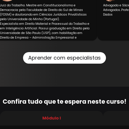
Juiz do Trabalho. Mestre em Constitucionalismo e
Advogada e Sóci
Democracia pela Faculdade de Direito do Sul de Minas
Advogados..Profe
(FDSM) e doutorando em Ciências Jurídicas Privatísticas
Dados
pela Universidade do Minho (Portugal).
Especialista em Direito Material e Processual do Trabalho e
em Inteligência Artificial. Possui graduação em Direito pela
Universidade de São Paulo (USP), com habilitação em
Direito de Empresa – Administração Empresarial e
Tributária.
Tem formação internacional em Compliance Laboral pela
Wolters Kluwer (Espanha). Professor universitário e
pesquisador, com foco em temas contemporâneos do
Aprender com especialistas
Direito do Trabalho, tecnologia e transformação digital.
Confira tudo que te espera neste curso!
Módulo I