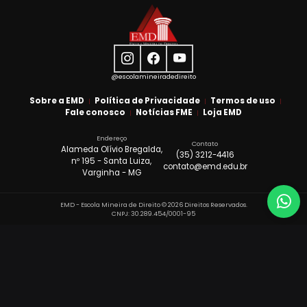
@escolamineiradedireito
Sobre a EMD
Política de Privacidade
Termos de uso
Fale conosco
Notícias FME
Loja EMD
Endereço
Contato
Alameda Olívio Bregalda,
(35) 3212-4416
nº 195 - Santa Luiza,
contato@emd.edu.br
Varginha - MG
Wh
(3
EMD - Escola Mineira de Direito © 2026 Direitos Reservados.
Q
CNPJ: 30.289.454/0001-95
s
m
s
n
c
E
u