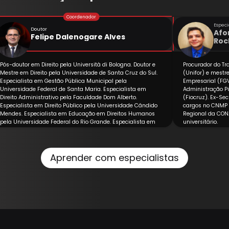
Especi
Doutor
Afo
Felipe Dalenogare Alves
Roc
Pós-doutor em Direito pela Università di Bologna. Doutor e
Procurador do Tr
Mestre em Direito pela Universidade de Santa Cruz do Sul.
(Unifor) e mestr
Especialista em Gestão Pública Municipal pela
Empresarial (FG
Universidade Federal de Santa Maria. Especialista em
Administração Pú
Direito Administrativo pela Faculdade Dom Alberto.
(Fiocruz). Ex-Sec
Especialista em Direito Público pela Universidade Cândido
cargos no CNMP 
Mendes. Especialista em Educação em Direitos Humanos
Regional da CONA
pela Universidade Federal do Rio Grande. Especialista em
universitário.
Direito Militar e MBA Executivo em Coaching pela Faculdade
Futura. Bacharel em Direito e em Ciência Política.
Atualmente exerce cargo de supervisão na Administração
Central do Ministério da Defesa. Atua na Administração
Aprender com especialistas
Pública Federal desde 2004, trabalhando com Gestão de
Pessoal, Licitações e Contratos, Processos Administrativos
Disciplinares, Sindicâncias e Assessoramento Jurídico.
Professor na OAB 1ª e 2ª Fases da Escola Mineira de Direito.
Coordenador da Pós-graduação em Licitações e Contratos,
em Gestão Pública e Direito Administrativo e em Direito
Militar da Escola Mineira de Direito. Professor convidado em
dezenas de Cursos de Pós-graduação. Autor e palestrante.
Aprovado no VI Exame de Ordem, em DIREITO