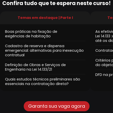
Confira tudo que te espera neste curso!
ADMINISTRATIVO.
Temas em destaque | Parte I
Te
Boas práticas na fixação de
As efetiv
exigências de habitação
Lei 14.13
até os di
Cadastro de reserva e dispensa
emergencial: alternativas para inexecução
Contrata
contratual
Critérios
Definição de Obras e Serviços de
do objet
Engenharia na Lei 14.133/21
DFD na pr
Quais estudos técnicos preliminares são
essenciais na contratação direta?
Garanta sua vaga agora