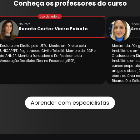
Conheça os professores do curso
Doutora
Especi
Renata Cortez Vieira Peixoto
Ama
Doutora em Direito pela UERJ. Mestre em Direito pela
Mestranda. Pós g
UNICAP/PE. Registradora Civil e Tabeliã. Membro do IBDP e
Imobiliário e em 
da ANNEP. Membra fundadora e Ex-Presidente da
Graduada em Direi
Associação Brasileira Elas no Processo (ABEP).
Imobiliário em c
cursos preparató
artigos e obras j
obras da área no
Ricardo Dip. Edito
Consultora jurídi
Experiência como
advogada no extr
Aprender com especialistas