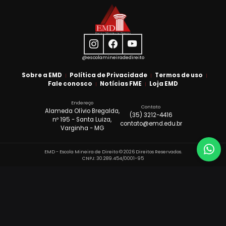
@escolamineiradedireito
Sobre a EMD
Política de Privacidade
Termos de uso
Fale conosco
Notícias FME
Loja EMD
Endereço
Contato
Alameda Olívio Bregalda,
(35) 3212-4416
nº 195 - Santa Luiza,
contato@emd.edu.br
Varginha - MG
Wh
(3
EMD - Escola Mineira de Direito © 2026 Direitos Reservados.
Q
CNPJ: 30.289.454/0001-95
s
m
s
n
c
E
u