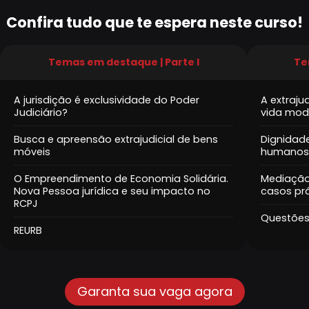
Confira tudo que te espera neste curso!
Temas em destaque | Parte I
Te
A jurisdição é exclusividade do Poder
A extraju
Judiciário?
vida mod
Busca e apreensão extrajudicial de bens
Dignidad
móveis
humanos 
O Empreendimento de Economia Solidária.
Mediação 
Nova Pessoa jurídica e seu impacto no
casos pr
RCPJ
Questões 
REURB
Garanta sua vaga agora