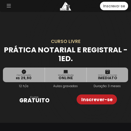
Inscreva-se
CURSO LIVRE
PRÁTICA NOTARIAL E REGISTRAL -
1ED.
Certificado
Modalidade
Início do Curso
29,90
ONLINE
IMEDIATO
R$
12 h/a
Aulas
gravadas
Duração: 3 meses
Curso
Inscrever-se
GRATUITO