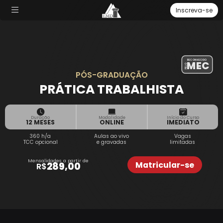
Inscreva-se
RECONHECIDO
MEC
PELO
PÓS-GRADUAÇÃO
PRÁTICA TRABALHISTA
Duração
Modalidade
Início do Curso
12 MESES
ONLINE
IMEDIATO
360 h/a
Aulas
ao vivo
Vagas
TCC opcional
e
gravadas
limitadas
Mensalidades a partir de
Matricular-se
289,00
R$