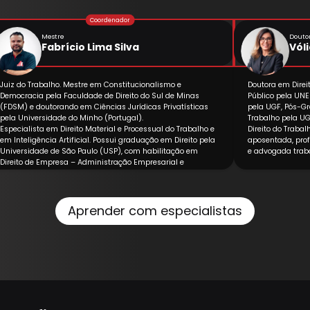
Mestre
Douto
Fabrício Lima Silva
Vól
Juiz do Trabalho. Mestre em Constitucionalismo e
Doutora em Direi
Democracia pela Faculdade de Direito do Sul de Minas
Público pela UNE
(FDSM) e doutorando em Ciências Jurídicas Privatísticas
pela UGF, Pós-Gr
pela Universidade do Minho (Portugal).
Trabalho pela U
Especialista em Direito Material e Processual do Trabalho e
Direito do Traba
em Inteligência Artificial. Possui graduação em Direito pela
aposentada, prof
Universidade de São Paulo (USP), com habilitação em
e advogada traba
Direito de Empresa – Administração Empresarial e
Tributária.
Tem formação internacional em Compliance Laboral pela
Wolters Kluwer (Espanha). Professor universitário e
pesquisador, com foco em temas contemporâneos do
Aprender com especialistas
Direito do Trabalho, tecnologia e transformação digital.