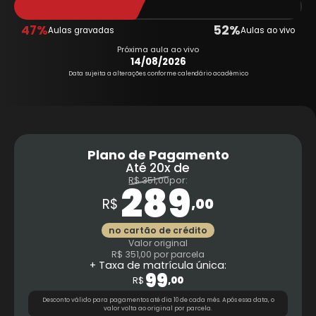
47%
52%
Aulas gravadas
Aulas ao vivo
Próxima aula ao vivo
14/08/2026
Data sujeita a alterações conforme calendário acadêmico
Plano de Pagamento
Até
20x de
R$ 351,00
por:
289
R$
,00
no cartão de crédito
Valor original
R$ 351,00
por parcela
+ Taxa de matrícula única:
99
R$
,00
Desconto válido para pagamentos até dia 10 de cada mês.
Após essa data, o
valor volta ao original por parcela.