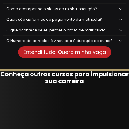
Como acompanho o status da minha inscrição?
Quais são as formas de pagamento da matrícula?
O que acontece se eu perder o prazo de matrícula?
O Número de parcelas é vinculado à duração do curso?
Entendi tudo. Quero minha vaga
Conheça outros cursos para impulsionar
sua carreira
GESTÃO E
12
12
PÓS
PÓS
COMANDO