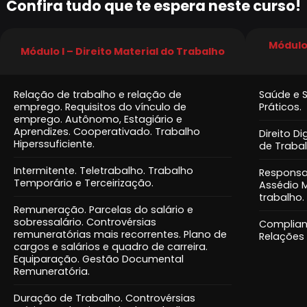
Confira tudo que te espera neste curso!
Módulo 
Módulo I – Direito Material do Trabalho
Relação de trabalho e relação de
Saúde e 
emprego. Requisitos do vínculo de
Práticos.
emprego. Autônomo, Estagiário e
Aprendizes. Cooperativado. Trabalho
Direito D
Hiperssuficiente.
de Trabal
Intermitente. Teletrabalho. Trabalho
Responsab
Temporário e Terceirização.
Assédio M
trabalho.
Remuneração. Parcelas do salário e
sobressalário. Controvérsias
Complianc
remuneratórias mais recorrentes. Plano de
Relações 
cargos e salários e quadro de carreira.
Equiparação. Gestão Documental
Remuneratória.
Duração de Trabalho. Controvérsias