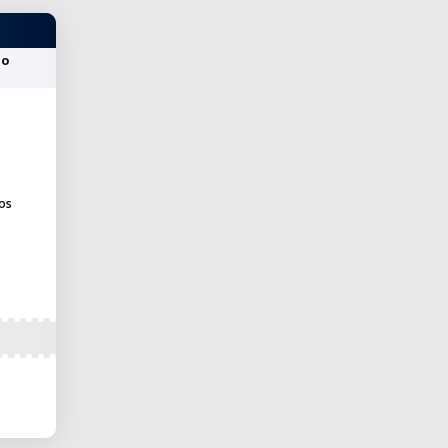
do
os