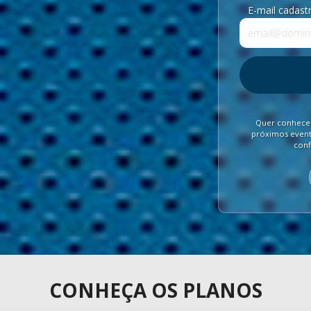
E-mail cadast
Quer conhecer
próximos evento
conf
CONHEÇA OS PLANOS