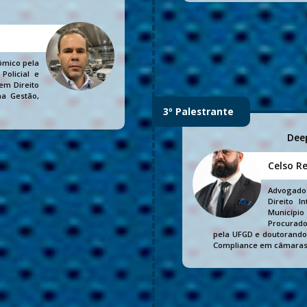
nômico pela
Policial e
em Direito
na Gestão,
3º Palestrante
Dee
Celso Re
Advogado 
Direito I
Município
Procurado
pela UFGD e doutorando e
Compliance em câmaras 