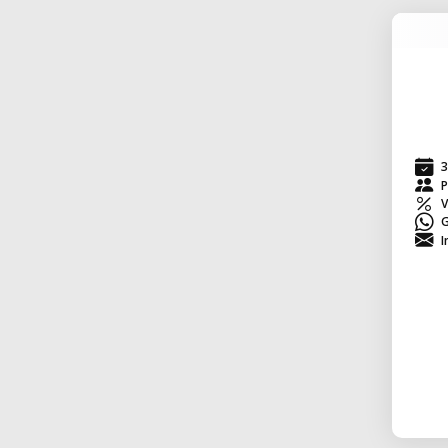
3
P
V
G
I