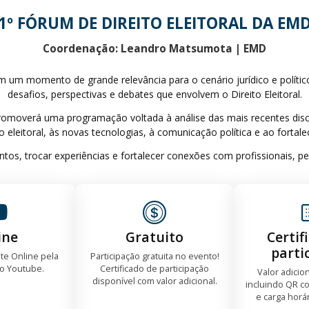
1º FÓRUM DE DIREITO ELEITORAL DA EM
Coordenação: Leandro Matsumota | EMD
m um momento de grande relevância para o cenário jurídico e político b
desafios, perspectivas e debates que envolvem o Direito Eleitoral.
romoverá uma programação voltada à análise das mais recentes discu
 eleitoral, às novas tecnologias, à comunicação política e ao fortal
s, trocar experiências e fortalecer conexões com profissionais, pes
ine
Gratuito
Certif
parti
te Online pela
Participação gratuita no evento!
do Youtube.
Certificado de participação
Valor adicio
disponível com valor adicional.
incluindo QR co
e carga horá