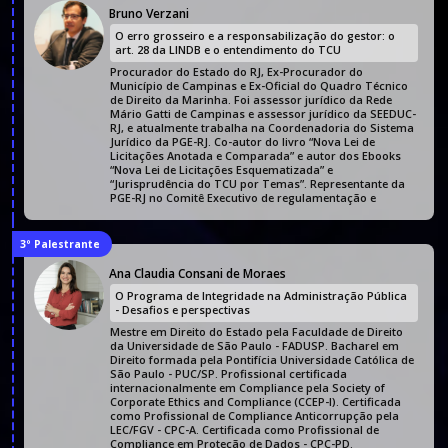
Bruno Verzani
O erro grosseiro e a responsabilização do gestor: o
art. 28 da LINDB e o entendimento do TCU
Procurador do Estado do RJ, Ex-Procurador do
Município de Campinas e Ex-Oficial do Quadro Técnico
de Direito da Marinha. Foi assessor jurídico da Rede
Mário Gatti de Campinas e assessor jurídico da SEEDUC-
RJ, e atualmente trabalha na Coordenadoria do Sistema
Jurídico da PGE-RJ. Co-autor do livro “Nova Lei de
Licitações Anotada e Comparada” e autor dos Ebooks
“Nova Lei de Licitações Esquematizada” e
“Jurisprudência do TCU por Temas”. Representante da
PGE-RJ no Comitê Executivo de regulamentação e
3º Palestrante
Ana Claudia Consani de Moraes
O Programa de Integridade na Administração Pública
- Desafios e perspectivas
Mestre em Direito do Estado pela Faculdade de Direito
da Universidade de São Paulo - FADUSP. Bacharel em
Direito formada pela Pontifícia Universidade Católica de
São Paulo - PUC/SP. Profissional certificada
internacionalmente em Compliance pela Society of
Corporate Ethics and Compliance (CCEP-I). Certificada
como Profissional de Compliance Anticorrupção pela
LEC/FGV - CPC-A. Certificada como Profissional de
Compliance em Proteção de Dados - CPC-PD.